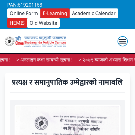
PAN:619201168
Online Form
E-Learning
Academic Calendar
HEMIS
Old Website
ना !
> अनलाइन कक्षा सम्बन्धी सूचना !
> २०७९ व्याजको अभ्यास शिक्षण सूच
प्रत्यक्ष र समानुपातिक उम्मेद्वारको नामावलि