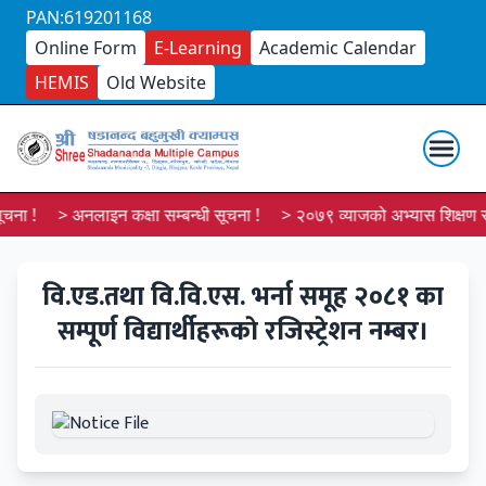
PAN:619201168
Online Form
E-Learning
Academic Calendar
HEMIS
Old Website
चना !
> अनलाइन कक्षा सम्बन्धी सूचना !
> २०७९ व्याजको अभ्यास शिक्षण सू
वि.एड.तथा वि.वि.एस. भर्ना समूह २०८१ का
सम्पूर्ण विद्यार्थीहरूकाे रजिस्ट्रेशन नम्बर।